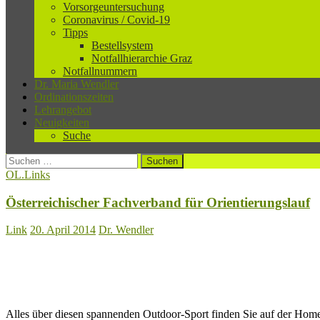
Vorsorgeuntersuchung
Coronavirus / Covid-19
Tipps
Bestellsystem
Notfallhierarchie Graz
Notfallnummern
Dr. Maria Wendler
Ordinationszeiten
Lehrangebot
Neuigkeiten
Suche
Suchen
nach:
OL.Links
Österreichischer Fachverband für Orientierungslauf
Link
20. April 2014
Dr. Wendler
Alles über diesen spannenden Outdoor-Sport finden Sie auf der Home