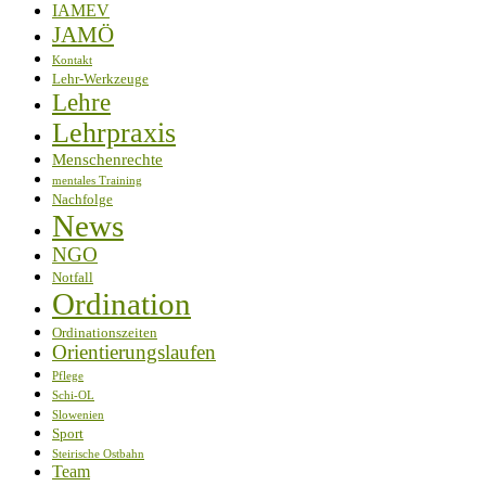
IAMEV
JAMÖ
Kontakt
Lehr-Werkzeuge
Lehre
Lehrpraxis
Menschenrechte
mentales Training
Nachfolge
News
NGO
Notfall
Ordination
Ordinationszeiten
Orientierungslaufen
Pflege
Schi-OL
Slowenien
Sport
Steirische Ostbahn
Team