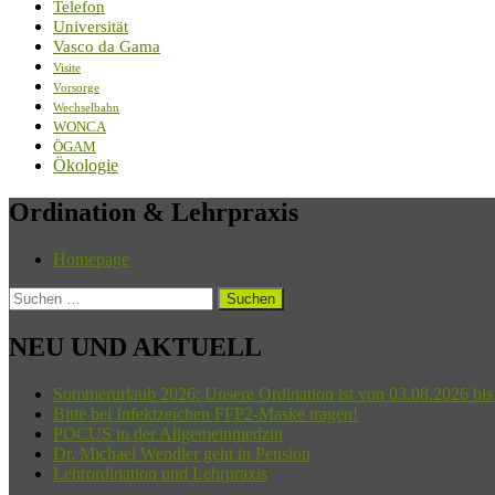
Telefon
Universität
Vasco da Gama
Visite
Vorsorge
Wechselbahn
WONCA
ÖGAM
Ökologie
Ordination & Lehrpraxis
Homepage
Suchen
nach:
NEU UND AKTUELL
Sommerurlaub 2026: Unsere Ordination ist von 03.08.2026 bis
Bitte bei Infektzeichen FFP2-Maske tragen!
POCUS in der Allgemeinmedzin
Dr. Michael Wendler geht in Pension
Lehrordination und Lehrpraxis