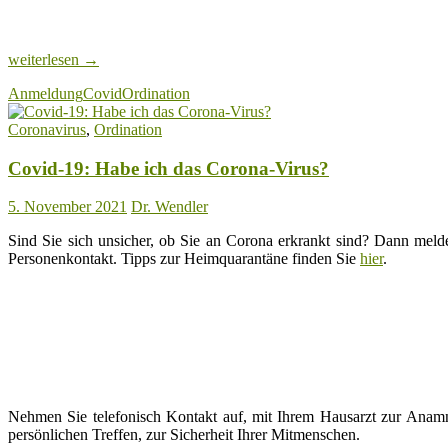
Covid-
weiterlesen
→
19:
Anmeldung
Covid
Ordination
Bitte
FFP2-
Coronavirus
,
Ordination
Maske
aufsetzen
Covid-19: Habe ich das Corona-Virus?
5. November 2021
Dr. Wendler
Sind Sie sich unsicher, ob Sie an Corona erkrankt sind? Dann melde
Personenkontakt. Tipps zur Heimquarantäne finden Sie
hier
.
Nehmen Sie telefonisch Kontakt auf, mit Ihrem Hausarzt zur Anam
persönlichen Treffen, zur Sicherheit Ihrer Mitmenschen.