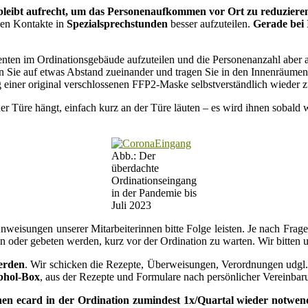
leibt aufrecht, um das Personenaufkommen vor Ort zu reduziere
chen Kontakte in
Spezialsprechstunden
besser aufzuteilen.
Gerade bei
nten im Ordinationsgebäude aufzuteilen und die Personenanzahl aber au
en Sie auf etwas Abstand zueinander und tragen Sie in den Innenräumen
 einer original verschlossenen FFP2-Maske selbstverständlich wieder 
 der Türe hängt, einfach kurz an der Türe läuten – es wird ihnen sobald
Abb.: Der
überdachte
Ordinationseingang
in der Pandemie bis
Juli 2023
 Anweisungen unserer Mitarbeiterinnen bitte Folge leisten. Je nach 
 oder gebeten werden, kurz vor der Ordination zu warten. Wir bitten 
werden
. Wir schicken die Rezepte, Überweisungen, Verordnungen udgl
bhol-Box
, aus der Rezepte und Formulare nach persönlicher Vereinbar
chen ecard in der Ordination zumindest 1x/Quartal wieder notwend