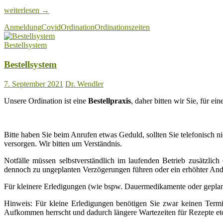
Covid-
weiterlesen
→
19:
Anmeldung
Covid
Ordination
Ordinationszeiten
Habe
ich
Bestellsystem
das
Corona-
Bestellsystem
Virus?
7. September 2021
Dr. Wendler
Unsere Ordination ist eine
Bestellpraxis
, daher bitten wir Sie, für e
Bitte haben Sie beim Anrufen etwas Geduld, sollten Sie telefonisch ni
versorgen. Wir bitten um Verständnis.
Notfälle müssen selbstverständlich im laufenden Betrieb zusätzlic
dennoch zu ungeplanten Verzögerungen führen oder ein erhöhter Andr
Für kleinere Erledigungen (wie bspw. Dauermedikamente oder geplan
Hinweis: Für kleine Erledigungen benötigen Sie zwar keinen Term
Aufkommen herrscht und dadurch längere Wartezeiten für Rezepte etc. 