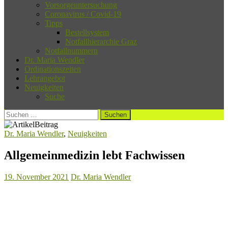
Vorsorgeuntersuchung
Coronavirus / Covid-19
Tipps
Bestellsystem
Notfallhierarchie Graz
Notfallnummern
Dr. Maria Wendler
Ordinationszeiten
Lehrangebot
Neuigkeiten
Suche
Suchen
nach:
Dr. Maria Wendler
,
Neuigkeiten
Allgemeinmedizin lebt Fachwissen
19. November 2021
Dr. Maria Wendler