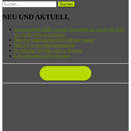
Suchen
nach:
NEU UND AKTUELL
Sommerurlaub 2026: Unsere Ordination ist von 03.08.2026
bis 21.08.2026 geschlossen
Bitte bei Infektzeichen FFP2-Maske tragen!
POCUS in der Allgemeinmedzin
Dr. Michael Wendler geht in Pension
Lehrordination und Lehrpraxis
Covid-19: InfoS!