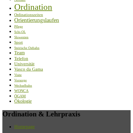
Ordination
Ordinationszeiten
Orientierungslaufen
Pflege
Schi-OL
Slowenien
Sport
Steirische Ostbahn
Team
Telefon
Universität
Vasco da Gama
Visite
Vorsorge
Wechselbahn
WONCA
ÖGAM
Ökologie
Ordination & Lehrpraxis
Homepage